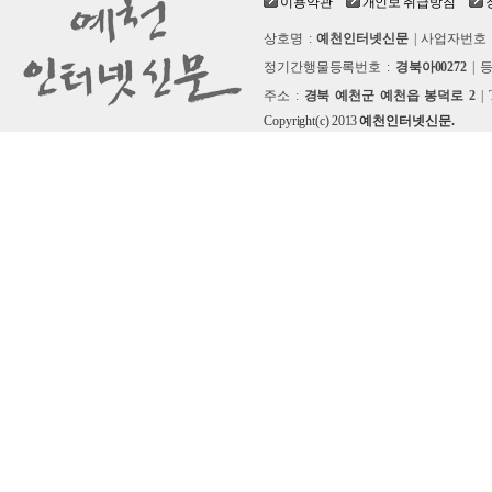
이용약관
개인보 취급방침
상호명 :
예천인터넷신문
| 사업자번호 
정기간행물등록번호 :
경북아00272
| 
주소 :
경북 예천군 예천읍 봉덕로 2
| 
Copyright(c) 2013
예천인터넷신문.