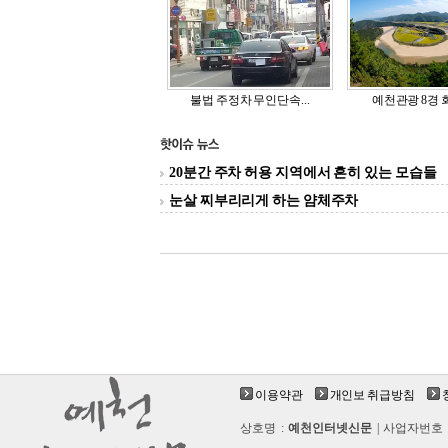
불법 주정차 무인단속...
예천관광 8경 회
20분간 주차 허용 지역에서 흔히 있는 모습들
눈살 찌부리리게 하는 얌체주차
이용약관
개인보 취급방침
상호명 :
예천인터넷신문
| 사업자번호 