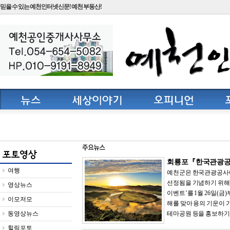
믿을 수 있는 예천인터넷신문! 예천 부동산!
회룡포『한국관광공사 
여행
예천군은 한국관광공사에서
선정됨을 기념하기 위해 
영상뉴스
이벤트’를 1월 26일(금
이모저모
해를 맞아 용의 기운이 
동영상뉴스
테마공원 등을 홍보하기 위
힐링포토