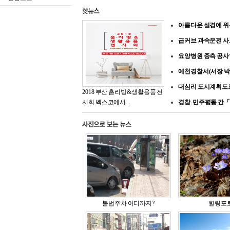
아름다운 설경에 위
급커브 과속운전 사
요양병원 증측 공
예천경찰서(서장 박
대심리 도시계획도
2018 부산 홈리빙&생활용품 전
시회 벡스코에서...
경찰-민주평통 간
불법주차 어디까지?
힐링포