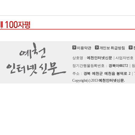
이용약관
개인보 취급방침
상호명 :
예천인터넷신문
| 사업자번호 
정기간행물등록번호 :
경북아00272
| 
주소 :
경북 예천군 예천읍 봉덕로 2
| 
Copyright(c) 2013
예천인터넷신문.