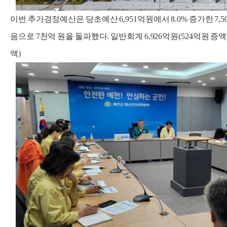
이번 추가경정예산은 당초예산 6,951억원에서 8.0% 증가한 7,506
음으로 7천억 원을 돌파했다. 일반회계 6,926억원(524억원 증액)
액)