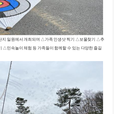
화단지 일원에서 개최되며 △가족 인생샷 찍기 △보물찾기 △추
 △민속놀이 체험 등 가족들이 함께할 수 있는 다양한 즐길