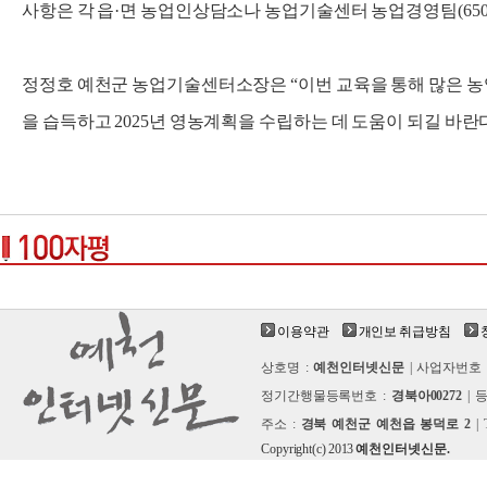
사항은 각 읍·면 농업인상담소나 농업기술센터 농업경영팀(650-
정정호 예천군 농업기술센터소장은 “이번 교육을 통해 많은 농
을 습득하고 2025년 영농계획을 수립하는 데 도움이 되길 바란다
이용약관
개인보 취급방침
상호명 :
예천인터넷신문
| 사업자번호 
정기간행물등록번호 :
경북아00272
| 
주소 :
경북 예천군 예천읍 봉덕로 2
| 
Copyright(c) 2013
예천인터넷신문.