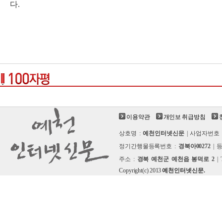
다.
이용약관
개인보 취급방침
상호명 :
예천인터넷신문
| 사업자번호 
정기간행물등록번호 :
경북아00272
| 
주소 :
경북 예천군 예천읍 봉덕로 2
| 
Copyright(c) 2013
예천인터넷신문.