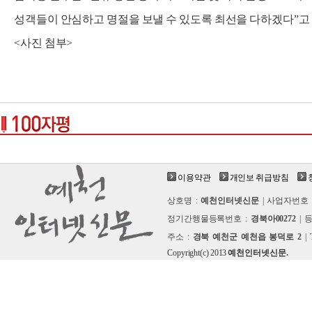
성객들이 안심하고 명절을 보낼 수 있도록 최선을 다하겠다”고
<사진 첨부>
이용약관
개인보 취급방침
상호명 :
예천인터넷신문
| 사업자번호 
정기간행물등록번호 :
경북아00272
| 
주소 :
경북 예천군 예천읍 봉덕로 2
| 
Copyright(c) 2013
예천인터넷신문.