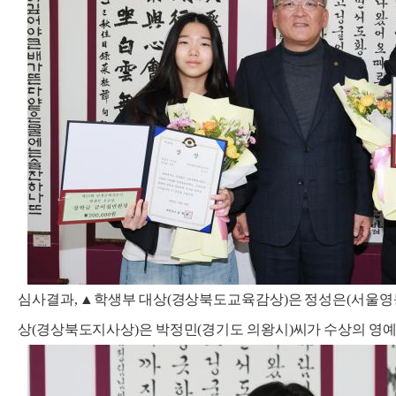
심사결과, ▲학생부 대상(경상북도교육감상)은 정성은(서울영등포
상(경상북도지사상)은 박정민(경기도 의왕시)씨가 수상의 영예