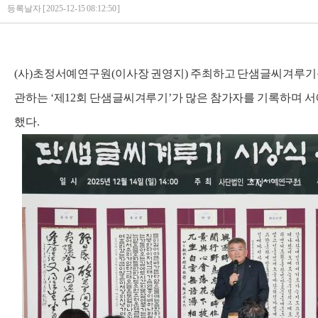
등록날자 [ 2025-12-15 08:12:50 ]
(사)초정서예연구원(이사장 권영지) 주최하고 단샘글씨겨루
관하는 ‘제12회 단샘글씨겨루기’가 많은 참가자를 기록하며 서
했다.